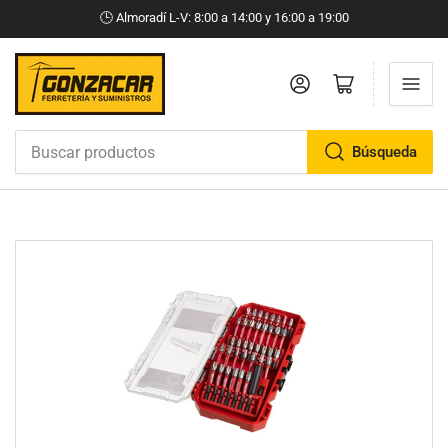
🕒​ Almoradí L-V: 8:00 a 14:00 y 16:00 a 19:00
Iniciar sesión
Abrir cesta pequeña
Búsqueda
Buscar
productos