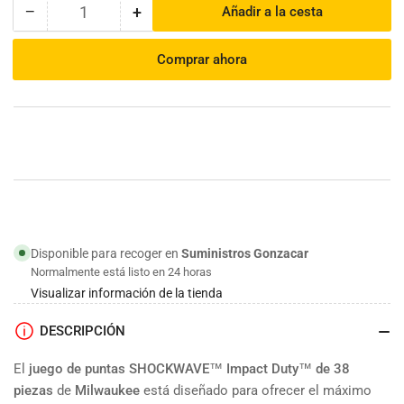
−
+
Añadir a la cesta
Cantidad
Reducir
Aumentar
cantidad
cantidad
para
para
Comprar ahora
Set/Estuche
Set/Estuche
SHOCKWAVE™
SHOCKWAVE™
Impact
Impact
Duty™
Duty™
bit
bit
(38
(38
pc)|
pc)|
Milwaukee
Milwaukee
Disponible para recoger en
Suministros Gonzacar
Normalmente está listo en 24 horas
Visualizar información de la tienda
DESCRIPCIÓN
El
juego de puntas SHOCKWAVE™ Impact Duty™ de 38
piezas
de
Milwaukee
está diseñado para ofrecer el máximo