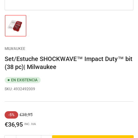
Cargar
imagen
1
en
la
MILWAUKEE
vista
de
Set/Estuche SHOCKWAVE™ Impact Duty™ bit
galería
(38 pc)| Milwaukee
EN EXISTENCIA
SKU:
4932492009
Precio
Precio
€38,95
-5%
regular
de
€36,95
INC. IVA
venta