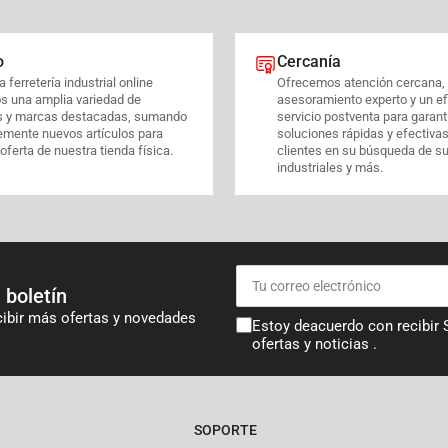
o
Cercanía
 ferretería industrial online
Ofrecemos atención cercana,
s una amplia variedad de
asesoramiento experto y un ef
s y marcas destacadas, sumando
servicio postventa para garant
emente nuevos artículos para
soluciones rápidas y efectiva
 oferta de nuestra tienda física.
clientes en su búsqueda de s
industriales y más.
Tu
correo
 boletín
electrónico
cibir más ofertas y novedades
Estoy deacuerdo con recibir
ofertas y noticias .
SOPORTE