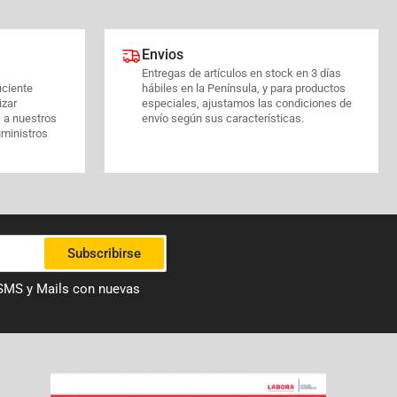
Envios
Entregas de artículos en stock en 3 días
iciente
hábiles en la Península, y para productos
izar
especiales, ajustamos las condiciones de
s a nuestros
envío según sus características.
uministros
Subscribirse
 SMS y Mails con nuevas