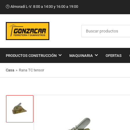
🕒​ Almoradí L-V: 8:00 a 14:00 y 16:00 a 19:00
Buscar
productos
PRODUCTOS CONSTRUCCIÓN
MAQUINARIA
OFERTAS
Casa
»
Rana TC tensor
Cargar
imagen
1
en
la