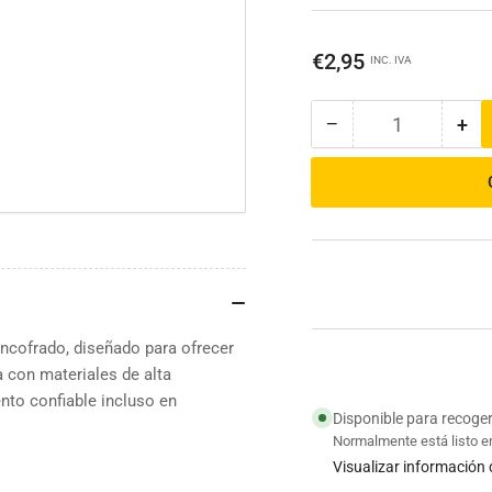
Precio
€2,95
INC. IVA
regular
−
+
Cantidad
Reducir
Au
cantidad
can
para
par
Rana
Ra
TC
TC
tensor
ten
ncofrado, diseñado para ofrecer
 con materiales de alta
ento confiable incluso en
Disponible para recoge
Normalmente está listo e
Visualizar información 