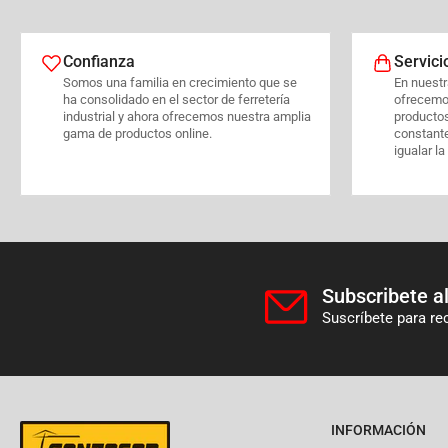
Confianza
Servici
Somos una familia en crecimiento que se
En nuestra
ha consolidado en el sector de ferretería
ofrecemo
industrial y ahora ofrecemos nuestra amplia
producto
gama de productos online.
constant
igualar la
Subscribete al
Suscríbete para re
INFORMACIÓN