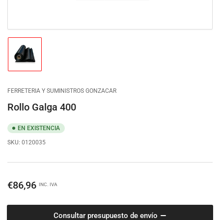
Cargar
imagen
1
en
la
FERRETERIA Y SUMINISTROS GONZACAR
vista
de
Rollo Galga 400
galería
EN EXISTENCIA
SKU:
0120035
Precio
€86,96
INC. IVA
regular
Consultar presupuesto de envío