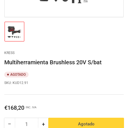
Cargar
imagen
1
en
la
KRESS
vista
de
Multiherramienta Brushless 20V S/bat
galería
AGOTADO
SKU:
KUD12.91
Precio
€168,20
INC. IVA
regular
−
+
Agotado
Cantidad
Reducir
Aumentar