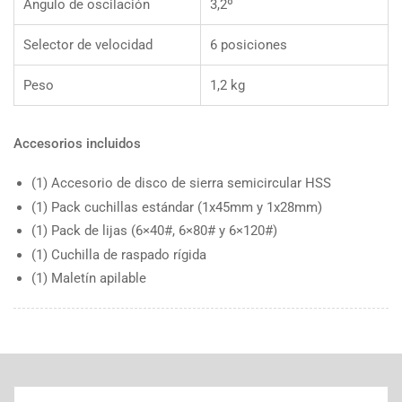
Ángulo de oscilación
3,2º
Selector de velocidad
6 posiciones
Peso
1,2 kg
Accesorios incluidos
(1) Accesorio de disco de sierra semicircular HSS
(1) Pack cuchillas estándar (1x45mm y 1x28mm)
(1) Pack de lijas (6×40#, 6×80# y 6×120#)
(1) Cuchilla de raspado rígida
(1) Maletín apilable