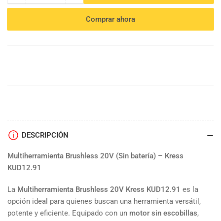
cantidad
cantidad
para
para
Comprar ahora
Multiherramienta
Multiherramienta
Brushless
Brushless
20V
20V
S/bat
S/bat
DESCRIPCIÓN
Multiherramienta Brushless 20V (Sin batería) – Kress
KUD12.91
La
Multiherramienta Brushless 20V Kress KUD12.91
es la
opción ideal para quienes buscan una herramienta versátil,
potente y eficiente. Equipado con un
motor sin escobillas
,