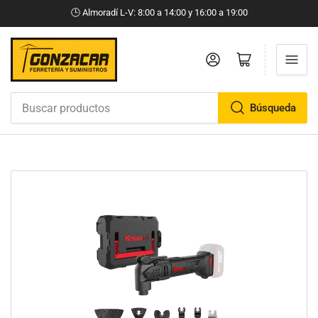
🕒​ Almoradí L-V: 8:00 a 14:00 y 16:00 a 19:00
Iniciar sesión
Abrir cesta pequeña
Búsqueda
Buscar
productos