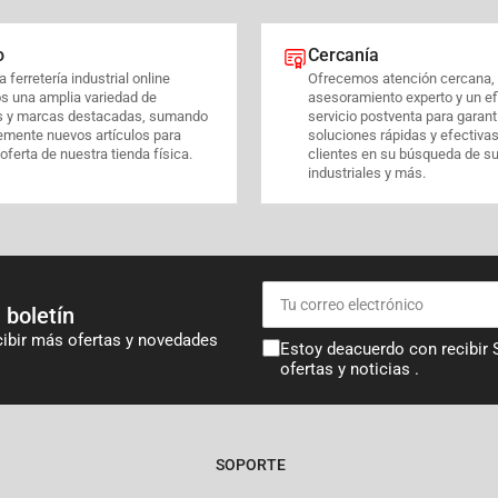
o
Cercanía
 ferretería industrial online
Ofrecemos atención cercana,
s una amplia variedad de
asesoramiento experto y un ef
s y marcas destacadas, sumando
servicio postventa para garant
emente nuevos artículos para
soluciones rápidas y efectiva
 oferta de nuestra tienda física.
clientes en su búsqueda de s
industriales y más.
Tu
correo
 boletín
electrónico
cibir más ofertas y novedades
Estoy deacuerdo con recibir
ofertas y noticias .
SOPORTE