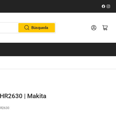
Faceboo
Inst
Iniciar sesión
Abrir cesta pe
Búsqueda
o HR2630 | Makita
R2630