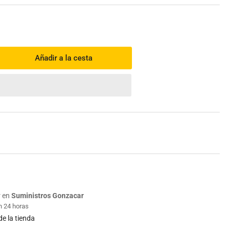
Añadir a la cesta
mentar
tidad
a
tillo
ero
2630
ita
r en
Suministros Gonzacar
n 24 horas
de la tienda