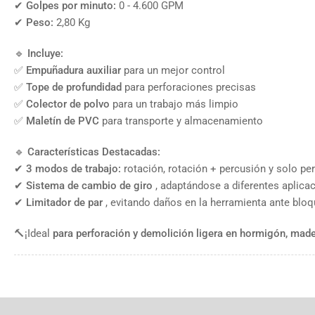
✔
Golpes por minuto:
0 - 4.600 GPM
✔
Peso:
2,80 Kg
🔹
Incluye:
✅
Empuñadura auxiliar
para un mejor control
✅
Tope de profundidad
para perforaciones precisas
✅
Colector de polvo
para un trabajo más limpio
✅
Maletín de PVC
para transporte y almacenamiento
🔹
Características Destacadas:
✔
3 modos de trabajo:
rotación, rotación + percusión y solo pe
✔
Sistema de cambio de giro
, adaptándose a diferentes aplica
✔
Limitador de par
, evitando daños en la herramienta ante blo
🔨¡Ideal
para perforación y demolición ligera en hormigón, made