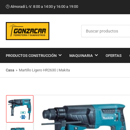
🕒​ Almoradí L-V: 8:00 a 14:00 y 16:00 a 19:00
Buscar
productos
PRODUCTOS CONSTRUCCIÓN
MAQUINARIA
OFERTAS
Casa
»
Martillo Ligero HR2630 | Makita
Cargar
imagen
1
en
la