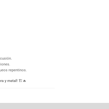
rcusión.
ciones.
queos repentinos.
ra y metal!
🏗🔥