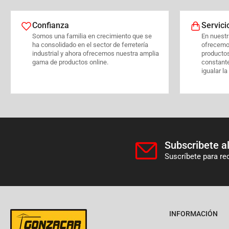
Confianza
Servici
Somos una familia en crecimiento que se
En nuestra
ha consolidado en el sector de ferretería
ofrecemo
industrial y ahora ofrecemos nuestra amplia
producto
gama de productos online.
constant
igualar la
Subscribete al
Suscríbete para re
INFORMACIÓN