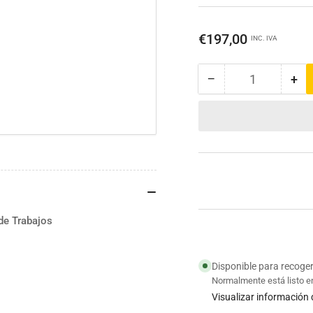
Precio
€197,00
INC. IVA
regular
−
+
Cantidad
Reducir
Au
cantidad
can
para
par
Martillo
Mar
Ligero
Lig
HR2630
HR
|
|
Makita
Mak
de Trabajos
Disponible para recoge
Normalmente está listo e
Visualizar información 