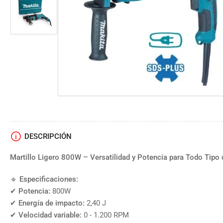
vista
de
Cargar
galería
imagen
2
en
la
vista
de
galería
DESCRIPCIÓN
Martillo Ligero 800W – Versatilidad y Potencia para Todo Tipo 
🔹
Especificaciones:
✔
Potencia:
800W
✔
Energía de impacto:
2,40 J
✔
Velocidad variable:
0 - 1.200 RPM