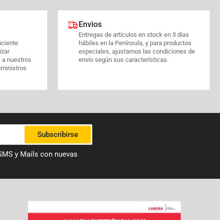
Envios
Entregas de artículos en stock en 3 días
iciente
hábiles en la Península, y para productos
izar
especiales, ajustamos las condiciones de
s a nuestros
envío según sus características.
uministros
Subscribirse
 SMS y Mails con nuevas