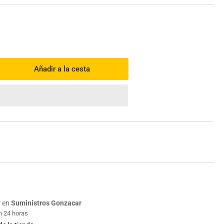
Añadir a la cesta
mentar
tidad
a
tillo
moledor
1203C
ita
r en
Suministros Gonzacar
n 24 horas