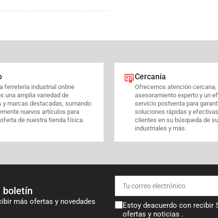
o
Cercanía
 ferretería industrial online
Ofrecemos atención cercana,
s una amplia variedad de
asesoramiento experto y un ef
s y marcas destacadas, sumando
servicio postventa para garant
emente nuevos artículos para
soluciones rápidas y efectiva
 oferta de nuestra tienda física.
clientes en su búsqueda de s
industriales y más.
Tu
correo
 boletín
electrónico
cibir más ofertas y novedades
Estoy deacuerdo con recibir
ofertas y noticias .