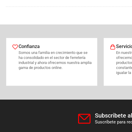
Confianza
Servici
Somos una familia en crecimiento que se
En nuestra
ha consolidado en el sector de ferretería
ofrecemo
industrial y ahora ofrecemos nuestra amplia
producto
gama de productos online.
constant
igualar la
Subscribete al
Suscríbete para re