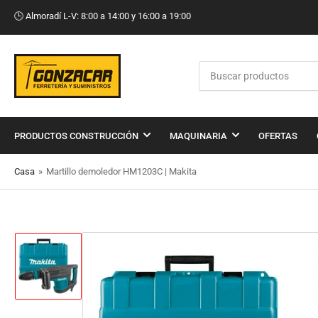
🕒​ Almoradí L-V: 8:00 a 14:00 y 16:00 a 19:00
Buscar
productos
PRODUCTOS CONSTRUCCIÓN
MAQUINARIA
OFERTAS
Casa
»
Martillo demoledor HM1203C | Makita
Cargar
imagen
1
en
la