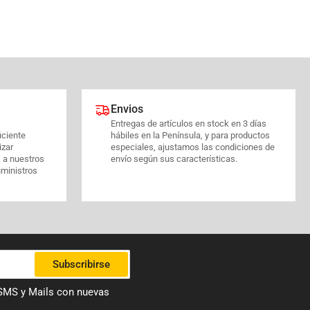
Envios
Entregas de artículos en stock en 3 días
iciente
hábiles en la Península, y para productos
izar
especiales, ajustamos las condiciones de
s a nuestros
envío según sus características.
uministros
Subscribirse
 SMS y Mails con nuevas