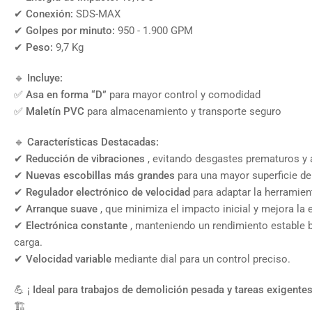
✔
Conexión:
SDS-MAX
✔
Golpes por minuto:
950 - 1.900 GPM
✔
Peso:
9,7 Kg
🔹
Incluye:
✅
Asa en forma “D”
para mayor control y comodidad
✅
Maletín PVC
para almacenamiento y transporte seguro
🔹
Características Destacadas:
✔
Reducción de vibraciones
, evitando desgastes prematuros y 
✔
Nuevas escobillas más grandes
para una mayor superficie de
✔
Regulador electrónico de velocidad
para adaptar la herramient
✔
Arranque suave
, que minimiza el impacto inicial y mejora la 
✔
Electrónica constante
, manteniendo un rendimiento estable b
carga.
✔
Velocidad variable
mediante dial para un control preciso.
💪 ¡
Ideal para trabajos de demolición pesada y tareas exigentes
🏗️