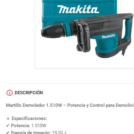
vista
de
galería
DESCRIPCIÓN
Martillo Demoledor 1.510W – Potencia y Control para Demolic
🔹
Especificaciones:
✔
Potencia:
1.510W
✔
Energía de impacto:
19,10 J