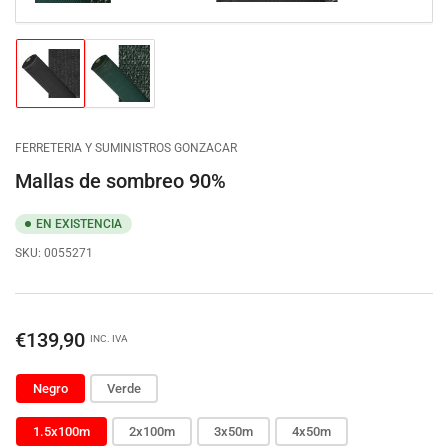
Cargar
Cargar
imagen
imagen
1
2
en
en
la
la
FERRETERIA Y SUMINISTROS GONZACAR
vista
vista
de
de
Mallas de sombreo 90%
galería
galería
EN EXISTENCIA
SKU:
0055271
Precio
€139,90
INC. IVA
regular
Negro
Verde
1.5x100m
2x100m
3x50m
4x50m