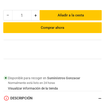
−
+
Añadir a la cesta
Cantidad
Reducir
Aumentar
cantidad
cantidad
para
para
Comprar ahora
Mallas
Mallas
de
de
sombreo
sombreo
90%
90%
Disponible para recoger en
Suministros Gonzacar
Normalmente está listo en 24 horas
Visualizar información de la tienda
DESCRIPCIÓN