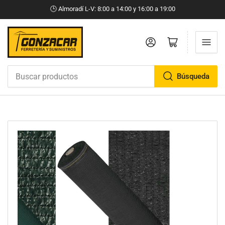
🕒​ Almoradí L-V: 8:00 a 14:00 y 16:00 a 19:00
Iniciar sesión
Abrir cesta pequeña
Búsqueda
Buscar
productos