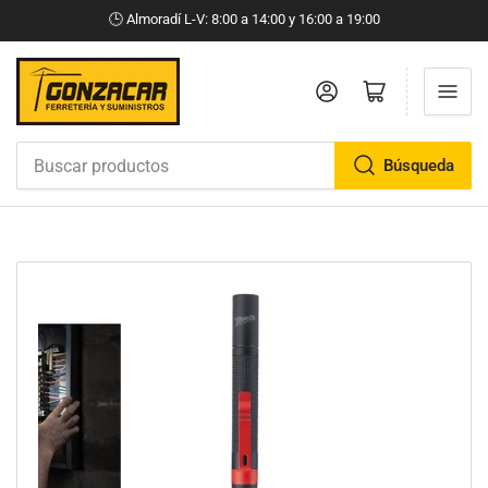
🕒​ Almoradí L-V: 8:00 a 14:00 y 16:00 a 19:00
Iniciar sesión
Abrir cesta pequeña
Búsqueda
Buscar
productos