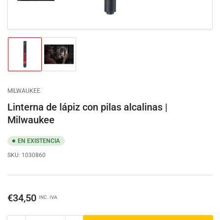
Cargar
Cargar
imagen
imagen
1
2
en
en
la
la
MILWAUKEE
vista
vista
de
de
Linterna de lápiz con pilas alcalinas |
galería
galería
Milwaukee
EN EXISTENCIA
SKU:
1030860
Precio
€34,50
INC. IVA
regular