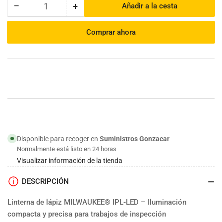
−
+
Añadir a la cesta
Cantidad
Reducir
Aumentar
cantidad
cantidad
para
para
Comprar ahora
Linterna
Linterna
de
de
lápiz
lápiz
con
con
pilas
pilas
alcalinas
alcalinas
|
|
Milwaukee
Milwaukee
Disponible para recoger en
Suministros Gonzacar
Normalmente está listo en 24 horas
Visualizar información de la tienda
DESCRIPCIÓN
Linterna de lápiz MILWAUKEE® IPL-LED – Iluminación
compacta y precisa para trabajos de inspección