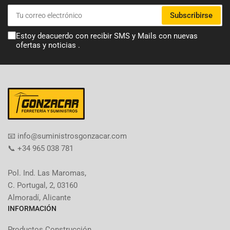
Tu
Subscribirse
correo
electrónico
Estoy deacuerdo con recibir SMS y Mails con nuevas
ofertas y noticias .
​📧​ info@suministrosgonzacar.com
📞 +34 965 038 781
Pol. Ind. Las Maromas,
C. Portugal, 2, 03160
Almoradí, Alicante
INFORMACIÓN
Productos Construcción