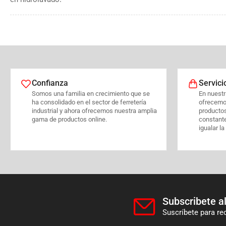
Confianza
Servici
Somos una familia en crecimiento que se
En nuestra
ha consolidado en el sector de ferretería
ofrecemo
industrial y ahora ofrecemos nuestra amplia
producto
gama de productos online.
constant
igualar la
Subscribete al
Suscríbete para re