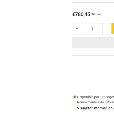
Precio
€780,45
INC. IVA
regular
−
+
Cantidad
Reducir
Au
cantidad
can
para
par
Hidrolimpiadora
Hid
Karcher
Kar
HD/
HD
5/15
5/1
PLUS
PL
EU
EU
Disponible para recoge
Normalmente está listo e
Visualizar información 