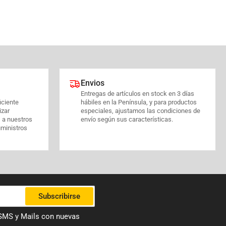
Envios
Entregas de artículos en stock en 3 días
iciente
hábiles en la Península, y para productos
izar
especiales, ajustamos las condiciones de
s a nuestros
envío según sus características.
uministros
Subscribirse
 SMS y Mails con nuevas