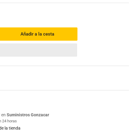
Añadir a la cesta
mentar
tidad
a
rolimpiadora
cher
/
5
US
r en
Suministros Gonzacar
n 24 horas
de la tienda