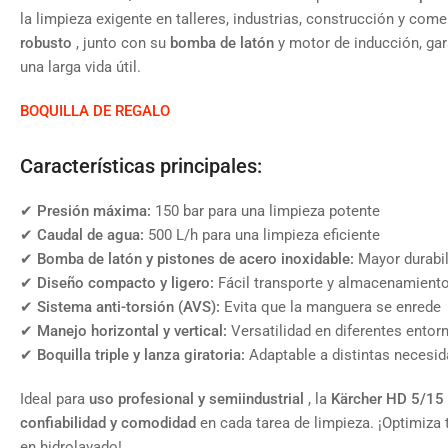
la limpieza exigente en talleres, industrias, construcción y com
robusto
, junto con su
bomba de latón
y motor de inducción, gar
una larga vida útil.
BOQUILLA DE REGALO
Características principales:
✔
Presión máxima:
150 bar para una limpieza potente
✔
Caudal de agua:
500 L/h para una limpieza eficiente
✔
Bomba de latón y pistones de acero inoxidable:
Mayor durabil
✔
Diseño compacto y ligero:
Fácil transporte y almacenamient
✔
Sistema anti-torsión (AVS):
Evita que la manguera se enrede
✔
Manejo horizontal y vertical:
Versatilidad en diferentes entor
✔
Boquilla triple y lanza giratoria:
Adaptable a distintas necesid
Ideal para
uso profesional y semiindustrial
, la
Kärcher HD 5/15
confiabilidad y comodidad
en cada tarea de limpieza. ¡Optimiza 
en hidrolavado!