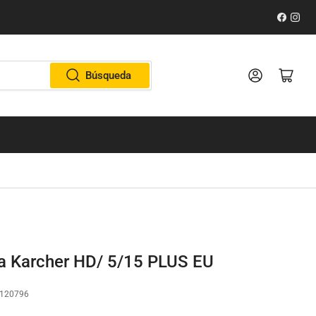
Faceboo
Inst
Iniciar sesión
Abrir cesta pe
Búsqueda
a Karcher HD/ 5/15 PLUS EU
120796