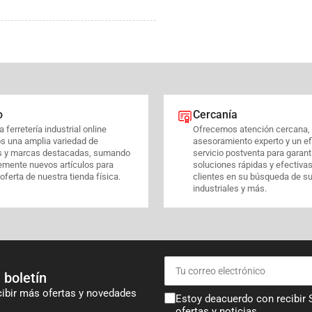
o
Cercanía
 ferretería industrial online
Ofrecemos atención cercana,
s una amplia variedad de
asesoramiento experto y un ef
s y marcas destacadas, sumando
servicio postventa para garant
emente nuevos artículos para
soluciones rápidas y efectiva
 oferta de nuestra tienda física.
clientes en su búsqueda de s
industriales y más.
Tu
correo
 boletín
electrónico
cibir más ofertas y novedades
Estoy deacuerdo con recibir
ofertas y noticias .