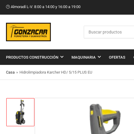
🕒​ Almoradí L-V: 8:00 a 14:00 y 16:00 a 19:00
Buscar
productos
PRODUCTOS CONSTRUCCIÓN
MAQUINARIA
OFERTAS
Casa
»
Hidrolimpiadora Karcher HD/ 5/15 PLUS EU
Cargar
imagen
1
en
la