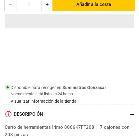
−
+
Añadir a la cesta
Cantidad
Reducir
Aumentar
cantidad
cantidad
para
para
Carro
Carro
208
208
herramientas
herramientas
7
7
cajones
cajones
|
|
Irimo
Irimo
Disponible para recoger en
Suministros Gonzacar
Normalmente está listo en 24 horas
Visualizar información de la tienda
DESCRIPCIÓN
Carro de herramientas Irimo 8066K7FF208 – 7 cajones con
208 piezas