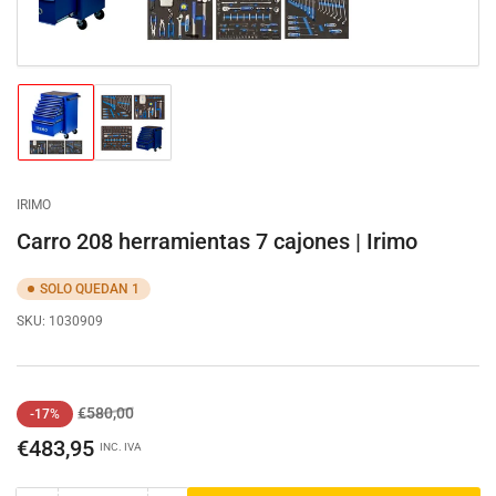
Cargar
Cargar
imagen
imagen
1
2
en
en
la
la
IRIMO
vista
vista
de
de
Carro 208 herramientas 7 cajones | Irimo
galería
galería
SOLO QUEDAN 1
SKU:
1030909
Precio
Precio
€580,00
-17%
regular
de
€483,95
INC. IVA
venta