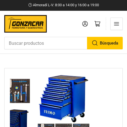
🕒​ Almoradí L-V: 8:00 a 14:00 y 16:00 a 19:00
Iniciar sesión
Abrir cesta pequeña
Búsqueda
Buscar
productos