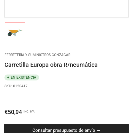
Cargar
imagen
1
en
la
FERRETERIA Y SUMINISTROS GONZACAR
vista
de
Carretilla Europa obra R/neumática
galería
EN EXISTENCIA
SKU:
0120417
Precio
€50,94
INC. IVA
regular
Consultar presupuesto de envío