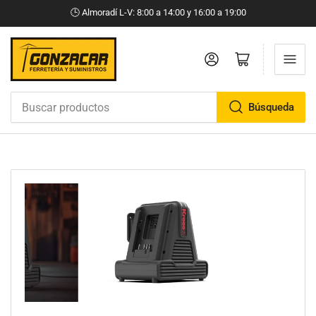
🕒​ Almoradí L-V: 8:00 a 14:00 y 16:00 a 19:00
Iniciar sesión
Abrir cesta pequeña
Búsqueda
Buscar
productos