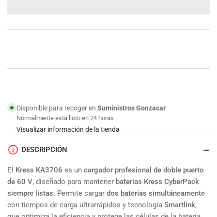
para
para
Cargador
Cargador
doble
doble
profesional
profesional
Kress
Kress
60
60
V
V
KA3706
KA3706
Disponible para recoger en
Suministros Gonzacar
Normalmente está listo en 24 horas
Visualizar información de la tienda
DESCRIPCIÓN
El
Kress KA3706
es un
cargador profesional de doble puerto
de 60 V
, diseñado para mantener
baterías Kress CyberPack
siempre listas
. Permite cargar
dos baterías simultáneamente
con tiempos de carga ultrarrápidos y tecnología
Smartlink
,
que optimiza la eficiencia y protege las células de la batería