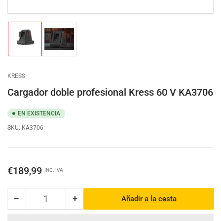
Cargar
Cargar
imagen
imagen
1
2
en
en
la
la
KRESS
vista
vista
de
de
Cargador doble profesional Kress 60 V KA3706
galería
galería
EN EXISTENCIA
SKU:
KA3706
Precio
€189,99
INC. IVA
regular
−
+
Añadir a la cesta
Cantidad
Reducir
Aumentar
cantidad
cantidad