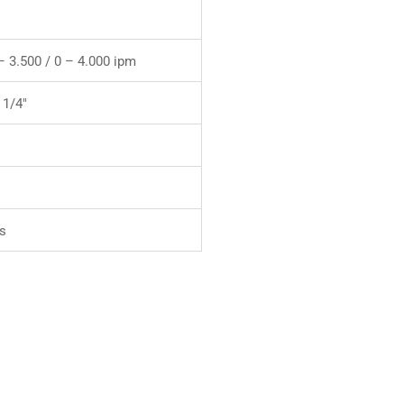
– 3.500 / 0 – 4.000 ipm
 1/4″
s