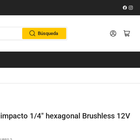
Faceboo
Inst
Iniciar sesión
Abrir cesta pe
Búsqueda
e impacto 1/4" hexagonal Brushless 12V