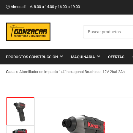
🕒​ Almoradí L-V: 8:00 a 14:00 y 16:00 a 19:00
Buscar
productos
PRODUCTOS CONSTRUCCIÓN
MAQUINARIA
OFERTAS
Casa
»
Atornillador de impacto 1/4" hexagonal Brushless 12V 2bat 2Ah
Cargar
imagen
1
en
la