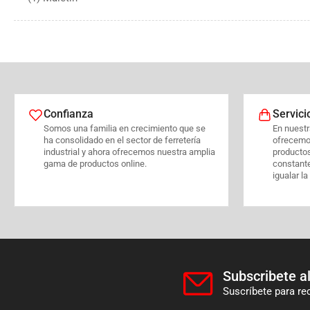
Confianza
Servici
Somos una familia en crecimiento que se
En nuestra
ha consolidado en el sector de ferretería
ofrecemo
industrial y ahora ofrecemos nuestra amplia
producto
gama de productos online.
constant
igualar la
Subscribete al
Suscríbete para re