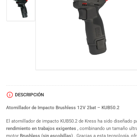
vista
de
Cargar
galería
imagen
2
en
la
vista
de
galería
DESCRIPCIÓN
Atornillador de Impacto Brushless 12V 2bat – KUB50.2
El atornillador de impacto KUB50.2 de Kress ha sido diseñado p
rendimiento en trabajos exigentes
, combinando un tamaño ultr
motor
Brushless (sin escobillas)
. Gracias a esta tecnología, of