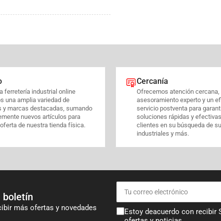
o
Cercanía
 ferretería industrial online
Ofrecemos atención cercana,
s una amplia variedad de
asesoramiento experto y un ef
s y marcas destacadas, sumando
servicio postventa para garant
emente nuevos artículos para
soluciones rápidas y efectiva
 oferta de nuestra tienda física.
clientes en su búsqueda de s
industriales y más.
Tu
correo
 boletín
electrónico
cibir más ofertas y novedades
Estoy deacuerdo con recibir
ofertas y noticias .