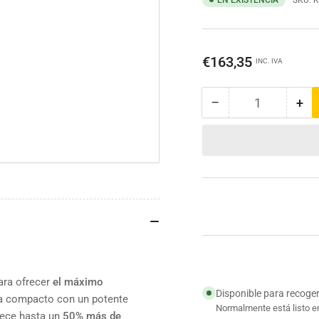
EN EXISTENCIA
SKU:
K
Precio
€163,35
INC. IVA
regular
−
+
Cantidad
Reducir
Au
cantidad
can
para
par
Atornillador
Ato
de
de
impacto
imp
1/4&quot;
1/4
hexagonal
hex
Brushless
Bru
12V
12
2bat
2ba
2Ah
2A
ara ofrecer
el máximo
Disponible para recoge
a compacto con un potente
Normalmente está listo e
rece hasta un
50% más de