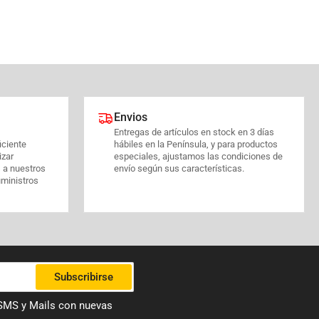
Envios
Entregas de artículos en stock en 3 días
iciente
hábiles en la Península, y para productos
izar
especiales, ajustamos las condiciones de
s a nuestros
envío según sus características.
uministros
Subscribirse
 SMS y Mails con nuevas