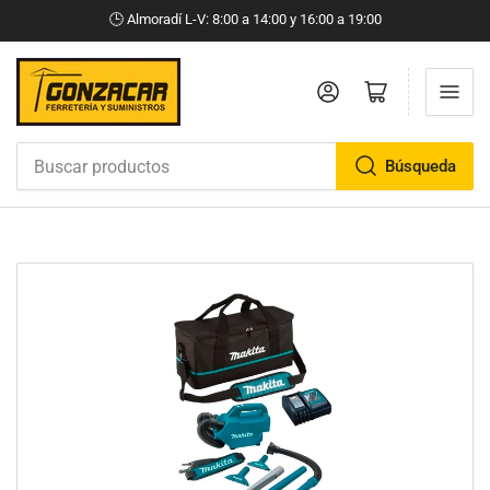
🕒​ Almoradí L-V: 8:00 a 14:00 y 16:00 a 19:00
Iniciar sesión
Abrir cesta pequeña
Búsqueda
Buscar
productos