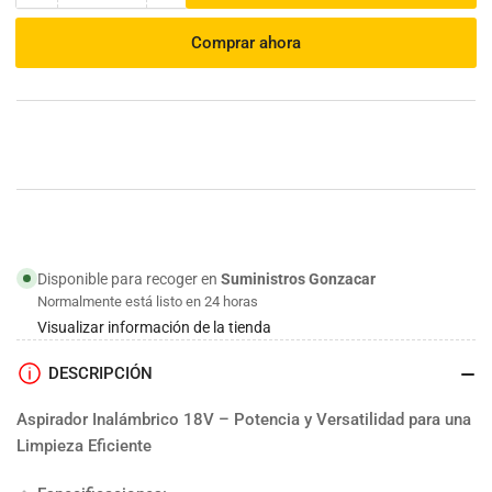
cantidad
cantidad
para
para
Comprar ahora
Aspirador
Aspirador
DCL184RF
DCL184RF
|
|
Makita
Makita
Disponible para recoger en
Suministros Gonzacar
Normalmente está listo en 24 horas
Visualizar información de la tienda
DESCRIPCIÓN
Aspirador Inalámbrico 18V – Potencia y Versatilidad para una
Limpieza Eficiente