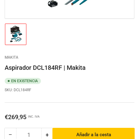
Cargar
imagen
1
en
la
MAKITA
vista
de
Aspirador DCL184RF | Makita
galería
EN EXISTENCIA
SKU:
DCL184RF
Precio
€269,95
INC. IVA
regular
−
+
Añadir a la cesta
Cantidad
Reducir
Aumentar