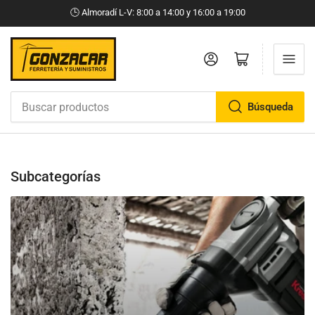
🕒​ Almoradí L-V: 8:00 a 14:00 y 16:00 a 19:00
Iniciar sesión
Abrir cesta pequeña
Búsqueda
Buscar
productos
Subcategorías
Herramientas
con
cable